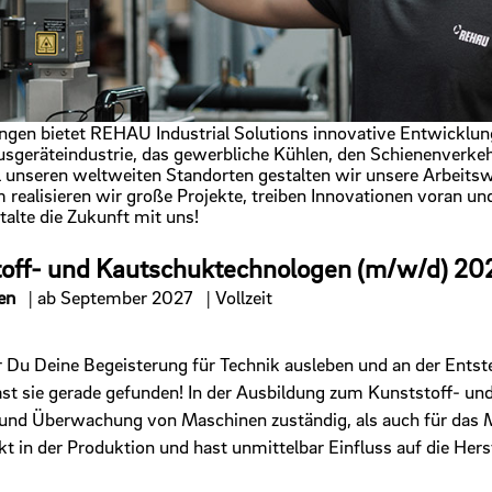
ngen bietet REHAU Industrial Solutions innovative Entwicklung
usgeräteindustrie, das gewerbliche Kühlen, den Schienenverke
ll unseren weltweiten Standorten gestalten wir unsere Arbeitsw
ealisieren wir große Projekte, treiben Innovationen voran un
alte die Zukunft mit uns!
off- und Kautschuktechnologen (m/w/d) 20
en
| ab September 2027 | Vollzeit
er Du Deine Begeisterung für Technik ausleben und an der Ents
hast sie gerade gefunden! In der Ausbildung zum Kunststoff- 
 und Überwachung von Maschinen zuständig, als auch für das 
kt in der Produktion und hast unmittelbar Einfluss auf die Hers