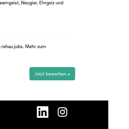
Teamgeist, Neugier, Ehrgeiz und
.rehau.jobs. Mehr zum
Jetzt bewerben
W
W
i
i
r
r
d
d
a
a