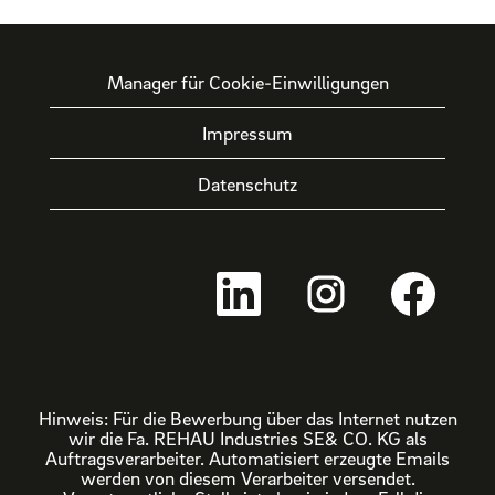
Manager für Cookie-Einwilligungen
Impressum
Datenschutz
W
W
W
i
i
i
r
r
r
d
d
d
a
a
a
u
u
u
f
f
f
e
e
e
Hinweis: Für die Bewerbung über das Internet nutzen
i
i
i
wir die Fa. REHAU Industries SE& CO. KG als
n
n
n
Auftragsverarbeiter. Automatisiert erzeugte Emails
e
e
e
werden von diesem Verarbeiter versendet.
r
r
r