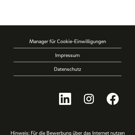
Manager für Cookie-Einwilligungen
Impressum
Datenschutz
W
W
W
i
i
i
r
r
r
d
d
d
a
a
a
u
u
u
f
f
f
e
e
e
Hinweis: Für die Bewerbung über das Internet nutzen