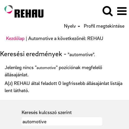
Nyelv
Profil megtekintése
(aktuális
Kezdőlap
|
Automotive a következőnél: REHAU
oldal)
Keresési eredmények -
"automotive".
Jelenleg nincs "
" pozíciónak megfelelő
automotive
állásajánlat.
A(z) REHAU által feladott 0 legfrissebb állásajánlat listája
lent látható.
Keresés kulcsszó szerint